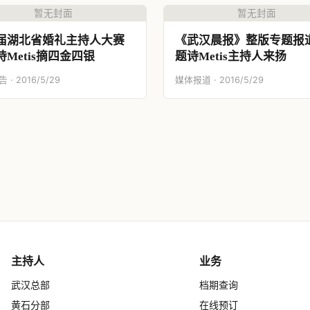
暂无封面
暂无封面
届湖北省婚礼主持人大赛
《武汉晨报》整版专题报
诗Metis摘四金四银
题诗Metis主持人来扬
· 2016/5/29
媒体报道 · 2016/5/29
主持人
业务
武汉总部
档期查询
黄石分部
在线预订