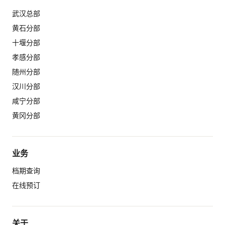
武汉总部
黄石分部
十堰分部
孝感分部
随州分部
汉川分部
咸宁分部
黄冈分部
业务
档期查询
在线预订
关于