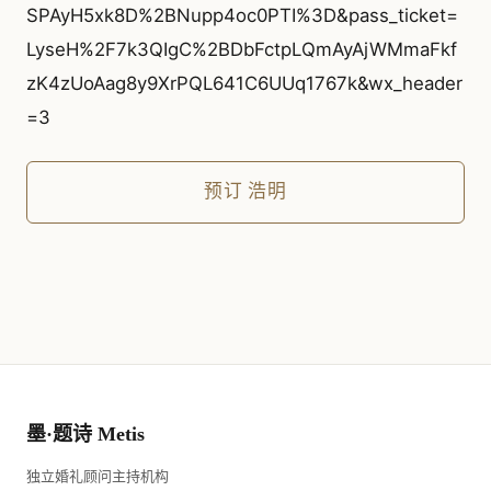
SPAyH5xk8D%2BNupp4oc0PTI%3D&pass_ticket=
LyseH%2F7k3QIgC%2BDbFctpLQmAyAjWMmaFkf
zK4zUoAag8y9XrPQL641C6UUq1767k&wx_header
=3
预订
浩明
墨·题诗 Metis
独立婚礼顾问主持机构