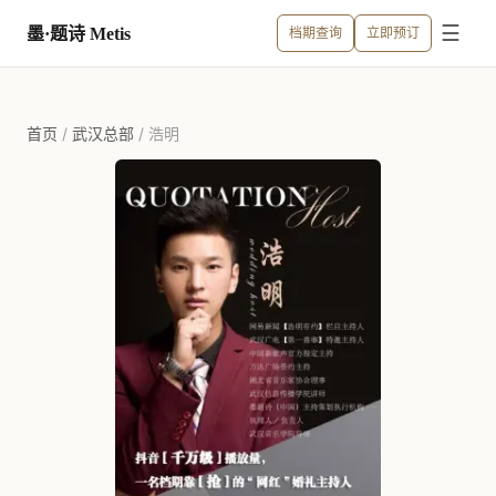
☰
墨·题诗 Metis
档期查询
立即预订
首页
/
武汉总部
/
浩明