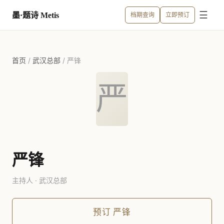
☰
墨·题诗 Metis
档期查询
立即预订
首页
/
武汉总部
/
严锋
严
严锋
主持人 · 武汉总部
预订
严锋