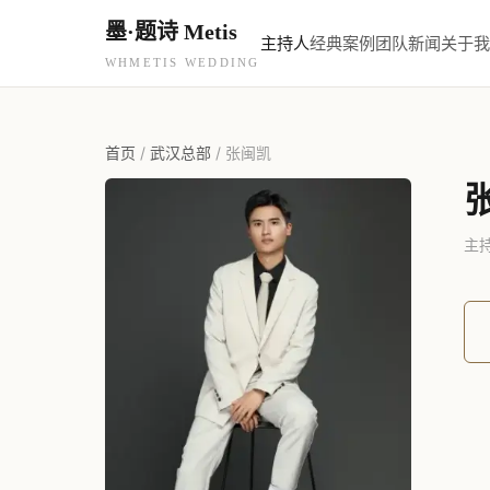
墨·题诗 Metis
主持人
经典案例
团队新闻
关于我
WHMETIS WEDDING
首页
/
武汉总部
/
张闽凯
主持