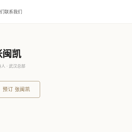
们
联系我们
张闽凯
人 · 武汉总部
预订
张闽凯