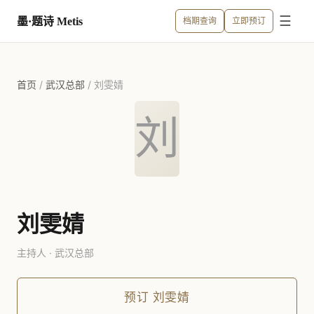
☰
墨·题诗 Metis
档期查询
立即预订
首页
/
武汉总部
/
刘雯婧
刘
刘雯婧
主持人 · 武汉总部
预订
刘雯婧