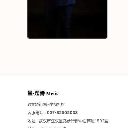
墨·题诗 Metis
独立婚礼顾问主持机构
客服电话 ·
027-82802033
地址 ·
武汉市江汉区路步行街中百商厦1502室