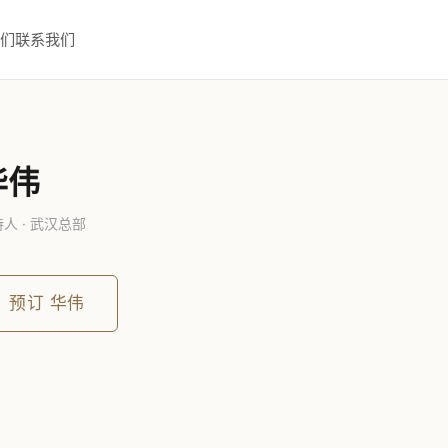
们
联系我们
华伟
人 · 武汉总部
预订
华伟