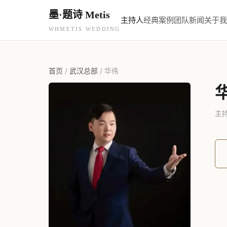
墨·题诗 Metis
主持人
经典案例
团队新闻
关于我
WHMETIS WEDDING
首页
/
武汉总部
/
华伟
主持