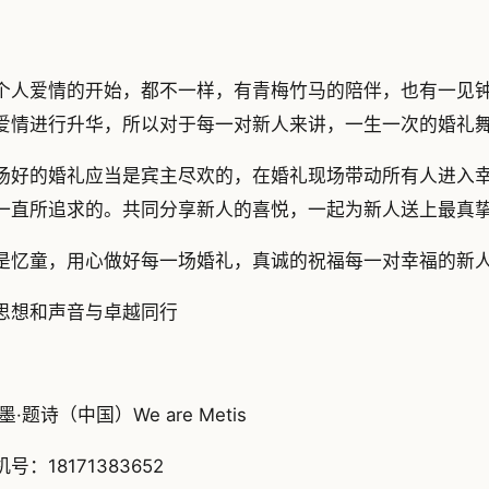
个人爱情的开始，都不一样，有青梅竹马的陪伴，也有一见
爱情进行升华，所以对于每一对新人来讲，一生一次的婚礼
场好的婚礼应当是宾主尽欢的，在婚礼现场带动所有人进入
一直所追求的。共同分享新人的喜悦，一起为新人送上最真
是忆童，用心做好每一场婚礼，真诚的祝福每一对幸福的新
思想和声音与卓越同行
墨·题诗（中国）We are Metis
号：18171383652