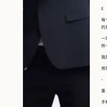
E
每
的
一
所
我
用
-
墨 
手机