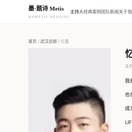
墨·题诗 Metis
主持人
经典案例
团队新闻
关于我
WHMETIS WEDDING
首页
/
武汉总部
/
忆童
主持
我
也
成
LI