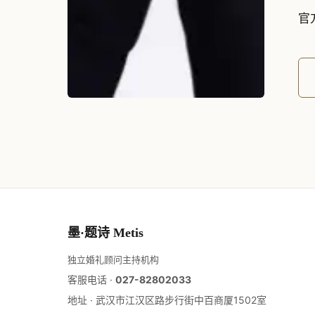
官方
墨·题诗 Metis
独立婚礼顾问主持机构
客服电话 ·
027-82802033
地址 ·
武汉市江汉区路步行街中百商厦1502室