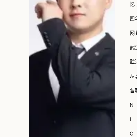
忆
四
网
武
武
从
曾
N
I
C