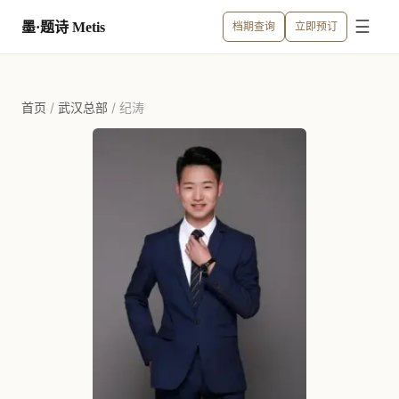
☰
墨·题诗 Metis
档期查询
立即预订
首页
/
武汉总部
/
纪涛