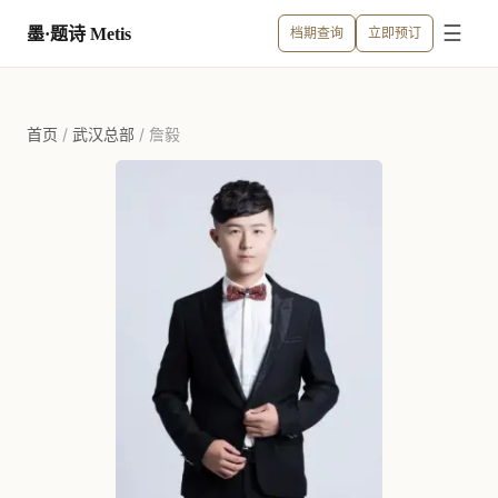
☰
墨·题诗 Metis
档期查询
立即预订
首页
/
武汉总部
/
詹毅