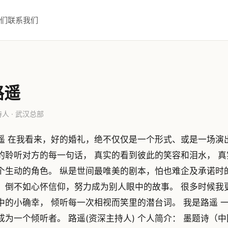
们
联系我们
路遥
人 · 武汉总部
遥 在我看来，好的婚礼，绝不仅仅是一个形式、或是一场演
的聆听对方的每一句话， 真实的看到彼此的笑容和泪水， 
个生动的角色。 纵是世间最唯美的剧本，怕也难企及承诺时
，倒不如心怀信仰，努力成为别人眼中的故事。 很多时候我
中的小确幸， 倾听每一次相视而笑里的潜台词。 我是路遥 一
成为一个倾听者。 路遥(资深主持人) 个人简介： 墨题诗（中