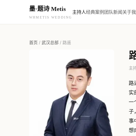
墨·题诗 Metis
主持人
经典案例
团队新闻
关于我
WHMETIS WEDDING
首页
/
武汉总部
/
路遥
主持
路
实
一
子
事
想