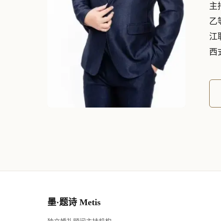
主
乙
江
西
墨·题诗 Metis