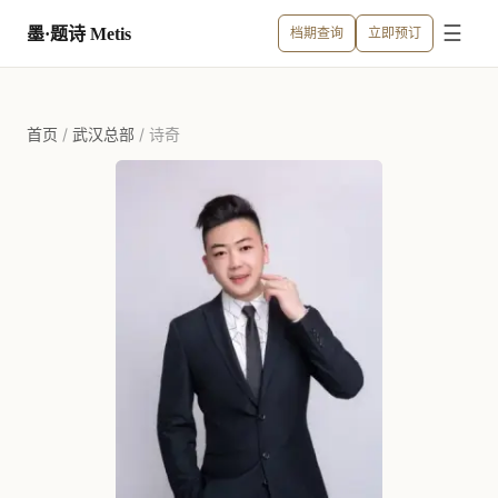
☰
墨·题诗 Metis
档期查询
立即预订
首页
/
武汉总部
/
诗奇